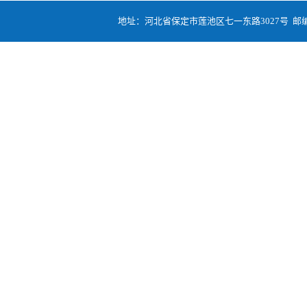
地址：河北省保定市莲池区七一东路3027号 邮编:07